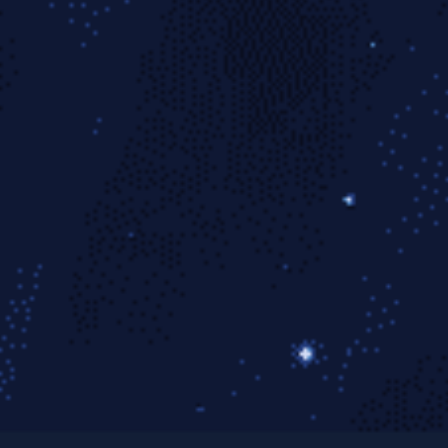
加，各大俱乐部纷纷加大投入，以期引进具备高水平表现的新星
然成为了众多豪门争夺的重要目标。
都在5000万欧元以上，而一些顶级后卫甚至可以达到1亿欧元。
一项策略。这一价格既体现了球员本身的价值，也反映出俱乐部
多因素影响，包括疫情后的复苏情况，各大俱乐部在资金运作上
会，以较低成本获得高质量人才，从而增强自身竞争力。
析
严峻的财务压力。虽然他们依旧是全球最受欢迎和最有影响力的
必须更加审慎，以避免进一步恶化财务状况。
削减工资支出、优化投资结构等一系列措施。这些举措不仅有助
000万欧元以内，是基于现实考量的一项合理选择。