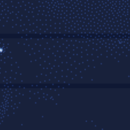
目标低于6000万欧元成交
标低于6000万欧元成交”这一主题进行深入探讨。首先，文章