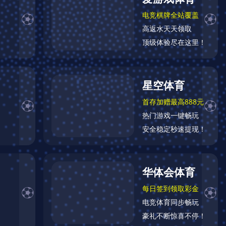
简要回顾了巴萨的转会背景及其在引援方面的