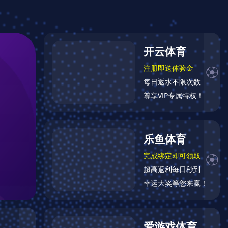
注册入口
球体育赛事与数据服务
据内容， 支持
APP下载
与
网页使用
，
态，掌握比赛节奏。