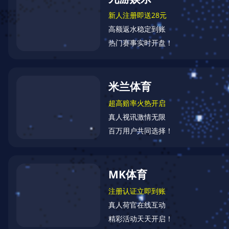
巴萨加速巴斯托尼转会谈判
2026-05-25 16:19
53 次阅读
首页
/
体育焦点
本文将围绕“巴萨加速巴斯托尼转会谈判目