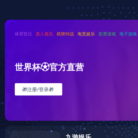
澳门人威尼斯在线
欢迎访问
澳门人威尼斯在线平台
，提
每日同步更新千场