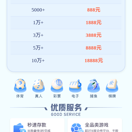
对于每一位职业足球运动员来说，职业生涯规划至关
重要。在小蜘蛛看来，继续在马竞效力固然稳定，但
如果有机会加盟更具竞争力的球队，他希望能够抓住
这个机会。毕竟，在职业生涯的巅峰期，追求更多的
荣誉和成就，是许多球员共同的梦想。
小蜘蛛在过去几个赛季中表现出色，但他也清楚，仅
靠个人能力无法实现更高层次的突破。他希望能够参
与到欧冠等顶级赛事中，以此提升自己的竞技水平。
因此，当他提到“重大飞跃机会”时，其实是在为自己
未来的发展寻找可能性。
此外，小蜘蛛还强调了个人成长的重要性。在一个强
队中，他能接触到更高水平的训练和比赛，这对他的
技术提升无疑是有利的。因此，他正在思考如何选择