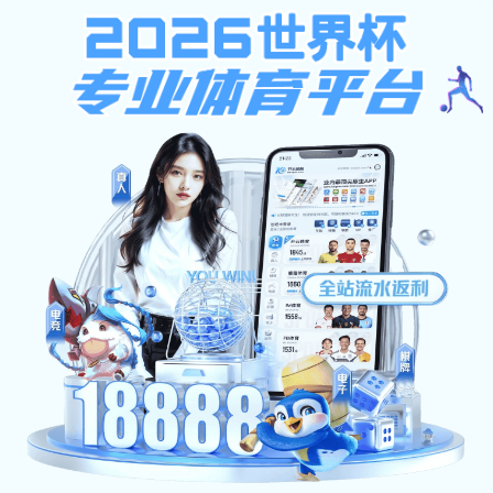
注册入口
澳门人威尼斯在线平台
APP与
网页版入口｜畅享全球体育赛
事与数据服务
欢迎访问
澳门人威尼斯在线平台
，提供全面覆
盖足球、篮球、电竞等项目的赛事资讯与数据内
容， 支持
APP下载
与
网页使用
，每日同步更新
千场比赛，聚焦热门体育内容， 助您轻松获取
赛事动态，掌握比赛节奏。