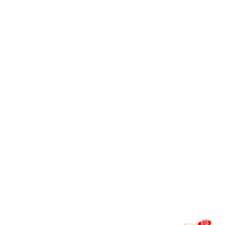
上一篇：
U16中国男足与塔吉克斯坦男足战…
下一篇：
利雅得胜利与C罗品牌携手推出先
延伸阅读