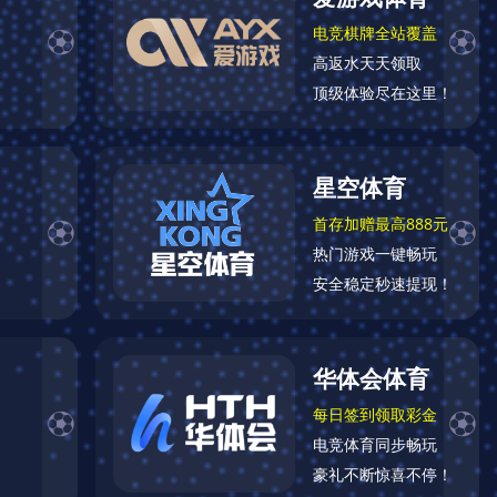
精选
JR：面对外界质疑詹姆斯的认可让我倍感珍贵
与鼓舞
2026-07-24
33 次阅读
精选