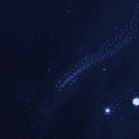
精选
巴萨B计划锁定若昂佩德罗德科已与其团队进
接触
2026-07-13
43 次阅读
精选