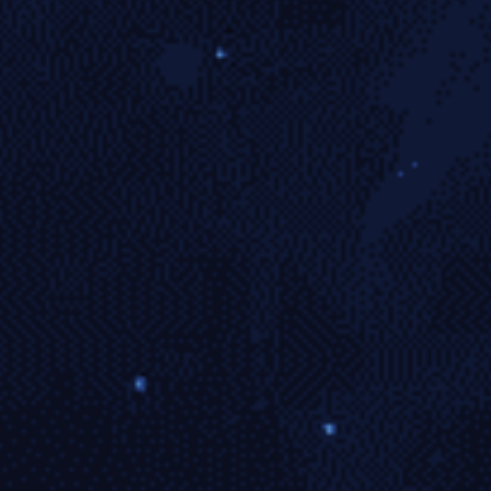
精选
恩里克与埃梅里欧战交锋回顾英超队的命运与
欧超杯的惨淡战绩
2026-06-29
48 次阅读
精选