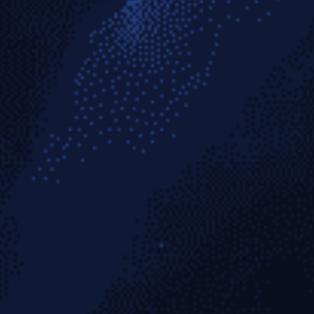
穆斯卡特赛后感慨未能赢球对球队表现表示失
望
2026-07-04
49 次阅读
精选
球
瓜迪奥拉称罗德里在关键比赛中不可或缺马尔
穆什展现出色跑位天赋
2026-07-01
48 次阅读