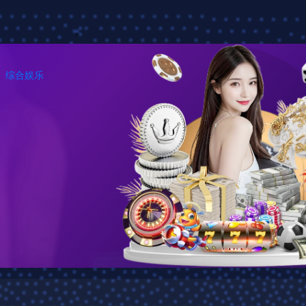
App下载
公司介绍
体育焦点
精选
阿斯揭秘年轻教练埃里克加西亚的成长之路与
比赛研究热情
2026-08-01
30 次阅读