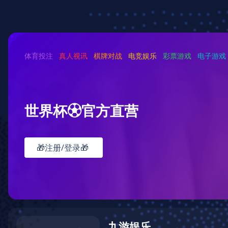
首页
体育报道
精选
费内巴切对恰20表现出浓厚兴趣与主席候选人
达成初步协议
2026-08-04
22 次阅读