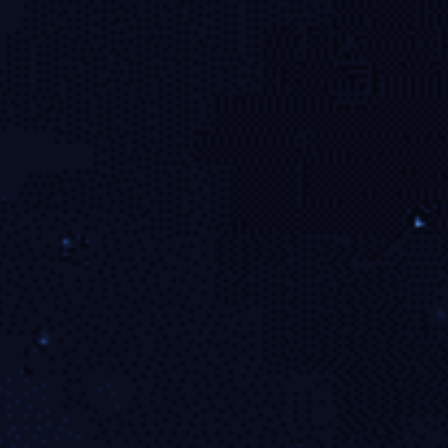
精选
巴萨与戈登经纪人洽谈纽卡对其标价高达9000
万欧元
2026-06-28
51 次阅读
精选